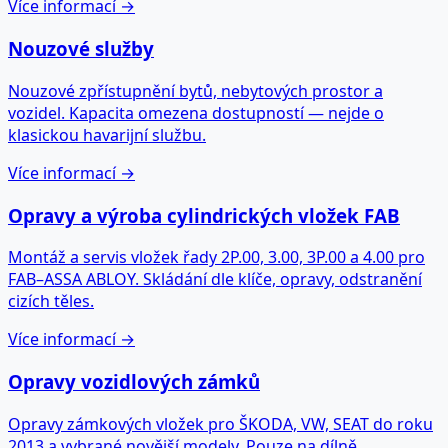
Více informací →
Nouzové služby
Nouzové zpřístupnění bytů, nebytových prostor a
vozidel. Kapacita omezena dostupností — nejde o
klasickou havarijní službu.
Více informací →
Opravy a výroba cylindrických vložek FAB
Montáž a servis vložek řady 2P.00, 3.00, 3P.00 a 4.00 pro
FAB–ASSA ABLOY. Skládání dle klíče, opravy, odstranění
cizích těles.
Více informací →
Opravy vozidlových zámků
Opravy zámkových vložek pro ŠKODA, VW, SEAT do roku
2013 a vybrané novější modely. Pouze na dílně.