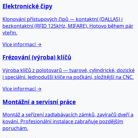
Elektronické čipy
Klonování přístupových čipů — kontaktní (DALLAS) i
bezkontaktní (RFID 125kHz, MIFARE). Hotovo během pár
vteřin.
Více informací →
Frézování (výroba) klíčů
Výroba klíčů z polotovarů — tvarové, cylindrické, dozické
i speciální. Jednodušší klíče na počkání, složitější na CNC.
Více informací →
Montážní a servisní práce
Montáž a seřízení zadlabávacích zámků, zavíračů dveří a
kování. Profesionální instalace zabraňuje pozdějším
poruchám.