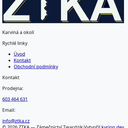
Karviná a okolí
Rychlé linky
Úvod
Kontakt
Obchodní podmínky
Kontakt
Prodejna:
603 464 631
Email:
info@ztka.cz
©
2026
ZTKA — Zámečnictví Twardzik
·
Vytvořil
kyrion.dev