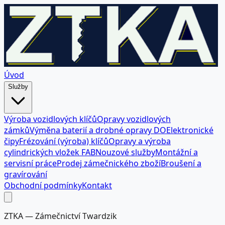
Úvod
Služby
Výroba vozidlových klíčů
Opravy vozidlových
zámků
Výměna baterií a drobné opravy DO
Elektronické
čipy
Frézování (výroba) klíčů
Opravy a výroba
cylindrických vložek FAB
Nouzové služby
Montážní a
servisní práce
Prodej zámečnického zboží
Broušení a
gravírování
Obchodní podmínky
Kontakt
ZTKA — Zámečnictví Twardzik