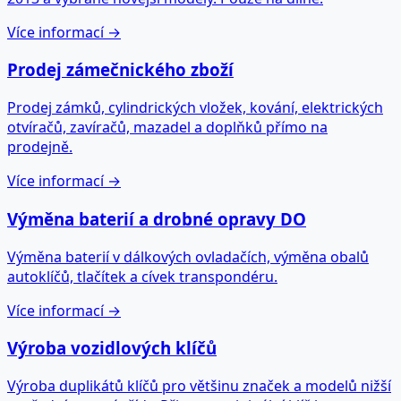
Více informací →
Prodej zámečnického zboží
Prodej zámků, cylindrických vložek, kování, elektrických
otvíračů, zavíračů, mazadel a doplňků přímo na
prodejně.
Více informací →
Výměna baterií a drobné opravy DO
Výměna baterií v dálkových ovladačích, výměna obalů
autoklíčů, tlačítek a cívek transpondéru.
Více informací →
Výroba vozidlových klíčů
Výroba duplikátů klíčů pro většinu značek a modelů nižší