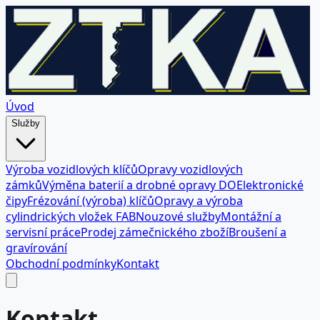
Úvod
Služby
Výroba vozidlových klíčů
Opravy vozidlových
zámků
Výměna baterií a drobné opravy DO
Elektronické
čipy
Frézování (výroba) klíčů
Opravy a výroba
cylindrických vložek FAB
Nouzové služby
Montážní a
servisní práce
Prodej zámečnického zboží
Broušení a
gravírování
Obchodní podmínky
Kontakt
Kontakt